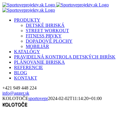
Skip
to
content
PRODUKTY
DETSKÉ IHRISKÁ
STREET WORKOUT
FITNESS PRVKY
DOPADOVÉ PLOCHY
MOBILIÁR
KATALÓGY
PRAVIDELNÁ KONTROLA DETSKÝCH IHRÍSK
PLÁNOVANIE IHRISKA
REFERENCIE
BLOG
KONTAKT
+421 949 448 224
info@agger.sk
Facebook
Instagram
Email
KOLOTOČE
sportovepr
2024-02-02T11:14:20+01:00
KOLOTOČE