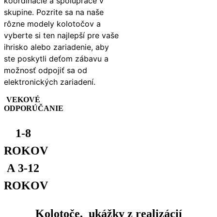
koordinácie a spolupráce v
skupine. Pozrite sa na naše
rôzne modely kolotočov a
vyberte si ten najlepší pre vaše
ihrisko alebo zariadenie, aby
ste poskytli deťom zábavu a
možnosť odpojiť sa od
elektronických zariadení.
VEKOVÉ
ODPORÚČANIE
1-8
ROKOV
A 3-12
ROKOV
Kolotoče, ukážky z realizácií