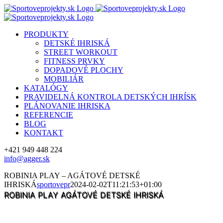
Skip
to
content
PRODUKTY
DETSKÉ IHRISKÁ
STREET WORKOUT
FITNESS PRVKY
DOPADOVÉ PLOCHY
MOBILIÁR
KATALÓGY
PRAVIDELNÁ KONTROLA DETSKÝCH IHRÍSK
PLÁNOVANIE IHRISKA
REFERENCIE
BLOG
KONTAKT
+421 949 448 224
info@agger.sk
Facebook
Instagram
Email
ROBINIA PLAY – AGÁTOVÉ DETSKÉ
IHRISKÁ
sportovepr
2024-02-02T11:21:53+01:00
ROBINIA PLAY AGÁTOVÉ DETSKÉ IHRISKÁ